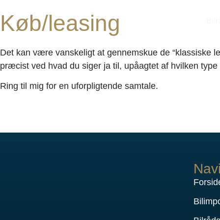
Køb/leasing
Bil
Det kan være vanskeligt at gennemskue de “klassiske le
præcist ved hvad du siger ja til, upåagtet af hvilken typ
Ring til mig for en uforpligtende samtale.
Navi
Forsid
Bilimp