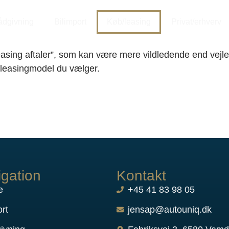
rådgivning
Bilimport
Køb/leasing
Privat/erhverv
asing aftaler”, som kan være mere vildledende end vejle
e leasingmodel du vælger.
gation
Kontakt
e
+45 41 83 98 05
ort
jensap@autouniq.dk