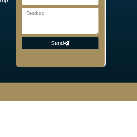
drup
Send