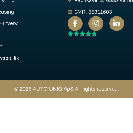
givning
Fabriksvej 3, 6580 Vam
easing
CVR: 38311603
/Erhverv
t
ivspolitik
© 2026 AUTO UNIQ ApS All rights reserved.